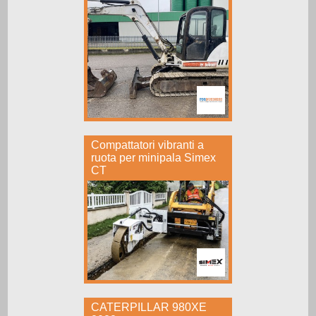
Compattatori vibranti a
ruota per minipala Simex
CT
CATERPILLAR 980XE