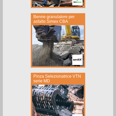
Benne granulatore per
asfalto Simex CBA
Pinza Selezionatrice VTN
serie MD