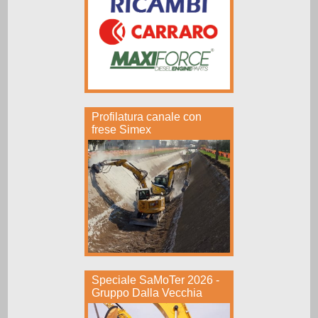
Profilatura canale con
frese Simex
Speciale SaMoTer 2026 -
Gruppo Dalla Vecchia