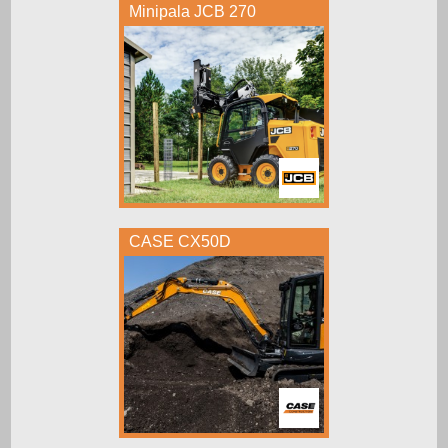
Minipala JCB 270
CASE CX50D