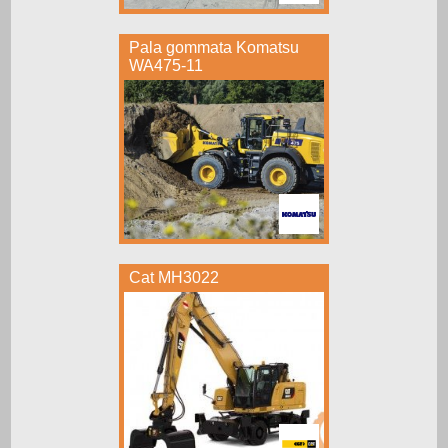
Pala gommata Komatsu
WA475-11
Cat MH3022