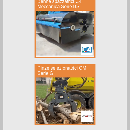
Benne spazzatrici C4
Meccanica Serie BS
Pinze selezionatrici CM
Serie G