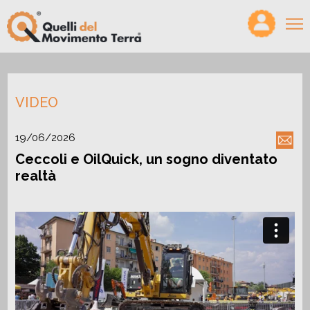
×
HOME
VIDEO
VIDEO
MAGAZINE
19/06/2026
Ceccoli e OilQuick, un sogno diventato
PODCAST
realtà
PRODOTTI
CONFRONTA
CERCO/OFFRO LAVORO
CHI SIAMO
PARTNER