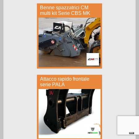
Benne spazzatrici CM
multi kit Serie CBS MK
Attacco rapido frontale
serie PALA