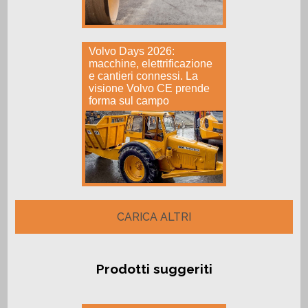
Volvo Days 2026:
macchine, elettrificazione
e cantieri connessi. La
visione Volvo CE prende
forma sul campo
CARICA ALTRI
Prodotti suggeriti