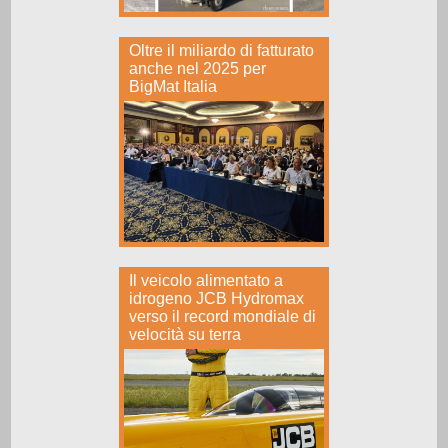
Oltre il miliardo di fatturato
anche nel 2025 per
BigMat Italia
Il veicolo alimentato a
idrogeno JCB Hydromax
verso il record mondiale di
velocità su terra