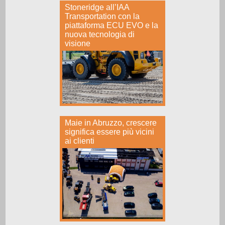
Stoneridge all’IAA
Transportation con la
piattaforma ECU EVO e la
nuova tecnologia di
visione
Maie in Abruzzo, crescere
significa essere più vicini
ai clienti