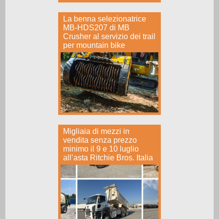
La benna selezionatrice
MB-HDS207 di MB
Crusher al servizio dei trail
per mountain bike
Migliaia di mezzi in
vendita senza prezzo
minimo il 9 e 10 luglio
all’asta Ritchie Bros. Italia