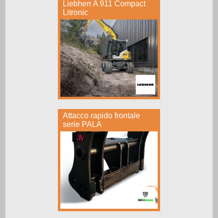
Liebherr A 911 Compact
Litronic
Attacco rapido frontale
serie PALA