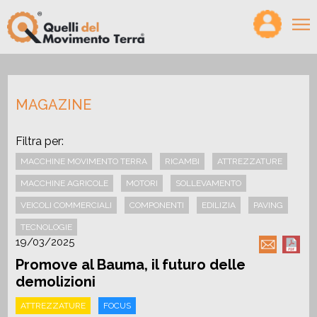
×
HOME
MAGAZINE
VIDEO
MAGAZINE
Filtra per:
MACCHINE MOVIMENTO TERRA
RICAMBI
ATTREZZATURE
PODCAST
MACCHINE AGRICOLE
MOTORI
SOLLEVAMENTO
PRODOTTI
VEICOLI COMMERCIALI
COMPONENTI
EDILIZIA
PAVING
CONFRONTA
TECNOLOGIE
19/03/2025
CERCO/OFFRO LAVORO
Promove al Bauma, il futuro delle
CHI SIAMO
demolizioni
PARTNER
ATTREZZATURE
FOCUS