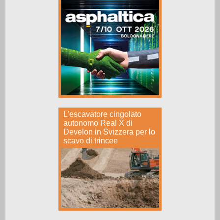
L'escavatore cingolato
autonomo Real X di
Develon in Svizzera per lo
scavo di trincee