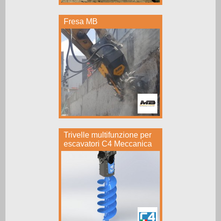
Fresa MB
Trivelle multifunzione per
escavatori C4 Meccanica