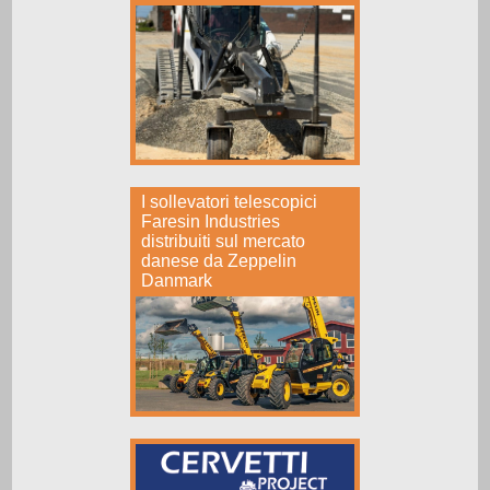
I sollevatori telescopici
Faresin Industries
distribuiti sul mercato
danese da Zeppelin
Danmark