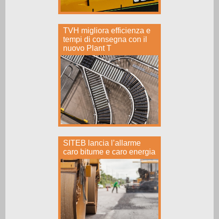
TVH migliora efficienza e
tempi di consegna con il
nuovo Plant T
SITEB lancia l’allarme
caro bitume e caro energia