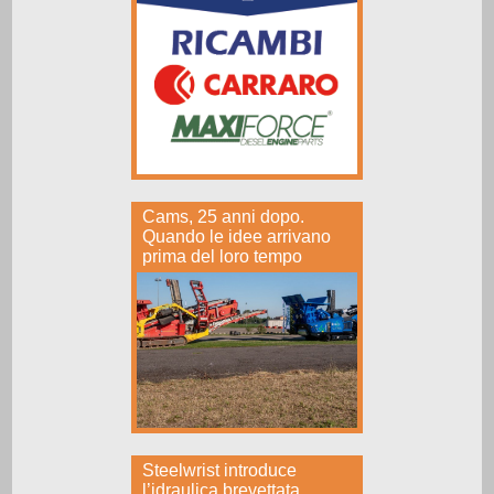
Cams, 25 anni dopo.
Quando le idee arrivano
prima del loro tempo
Steelwrist introduce
l’idraulica brevettata