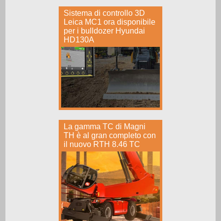
Sistema di controllo 3D
Leica MC1 ora disponibile
per i bulldozer Hyundai
HD130A
La gamma TC di Magni
TH è al gran completo con
il nuovo RTH 8.46 TC