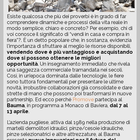
Esiste qualcosa che più dei proverbi è in grado di far
comprendere dinamiche e processi della vita reale in
modo semplice, chiaro e concreto? Per esempio, chi di
voi conosce il significato di “vendi in casa e compra in
fiera”?. È un detto popolare che, in sostanza, evidenzia
l'importanza di sfruttare al meglio le risorse disponibili,
vendendo dove è più vantaggioso e acquistando
dove si possono ottenere le migliori
opportunità
. Un insegnamento immediato che rivela
una saggezza commerciale tramandata nei secoli.
Così, in un’epoca dominata dalle tecnologie, le fiere
sono tuttora fondamentali per presentare le ultime
novità, irrobustire collaborazioni già consolidate e dare
strette di mano che possono poi trasformarsi in nuove
partnership. Ed ecco perché
Promove
partecipa al
Bauma
, in programma a Monaco di Baviera,
dal 7 al
13 aprile
.
L’azienda pugliese, attiva dal 1989 nella produzione di
martelli demolitori idraulici, pinze/cesoie idrauliche,
pinze selezionatrici e altre attrezzature, al Bauma