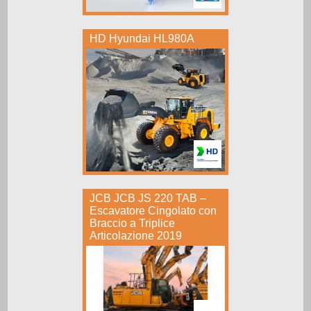
HD Hyundai HL980A
JCB JCB JS 220 TAB –
Escavatore Cingolato con
Braccio a Triplice
Articolazione 2019