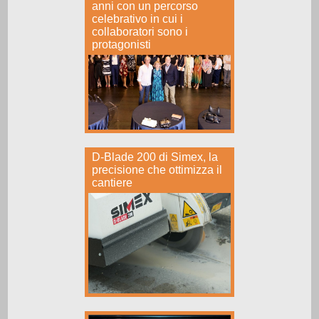
anni con un percorso
celebrativo in cui i
collaboratori sono i
protagonisti
D-Blade 200 di Simex, la
precisione che ottimizza il
cantiere