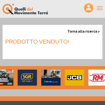
×
HOME
Torna alla ricerca >
VIDEO
PRODOTTO VENDUTO!
MAGAZINE
PODCAST
PRODOTTI
CONFRONTA
CERCO/OFFRO LAVORO
CHI SIAMO
PARTNER