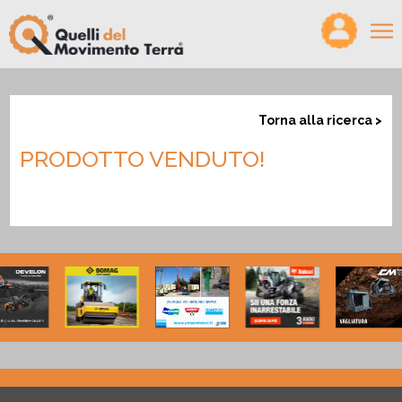
×
HOME
Torna alla ricerca >
VIDEO
PRODOTTO VENDUTO!
MAGAZINE
PODCAST
PRODOTTI
CONFRONTA
CERCO/OFFRO LAVORO
CHI SIAMO
PARTNER