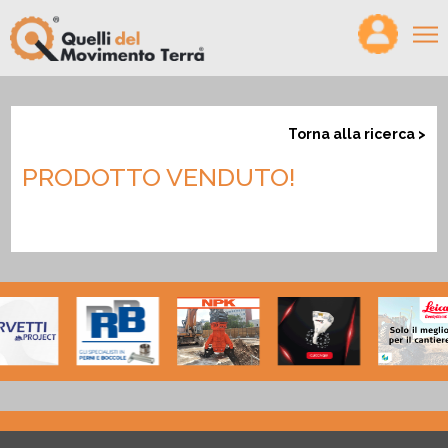
×
HOME
Torna alla ricerca >
VIDEO
PRODOTTO VENDUTO!
MAGAZINE
PODCAST
PRODOTTI
CONFRONTA
CERCO/OFFRO LAVORO
CHI SIAMO
PARTNER