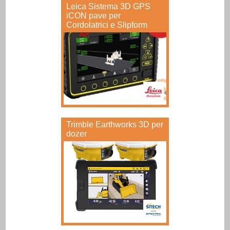
Leica Sistema 3D GPS
iCON pave per
Cordolatrici e Slipform
Trimble Earthworks 3D per
dozer