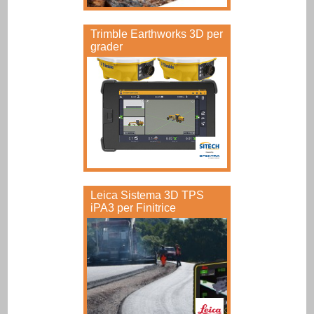
Trimble Earthworks 3D per
grader
Leica Sistema 3D TPS
iPA3 per Finitrice