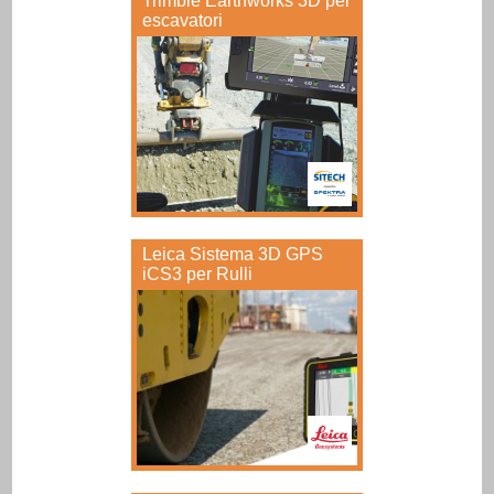
Trimble Earthworks 3D per
escavatori
Leica Sistema 3D GPS
iCS3 per Rulli