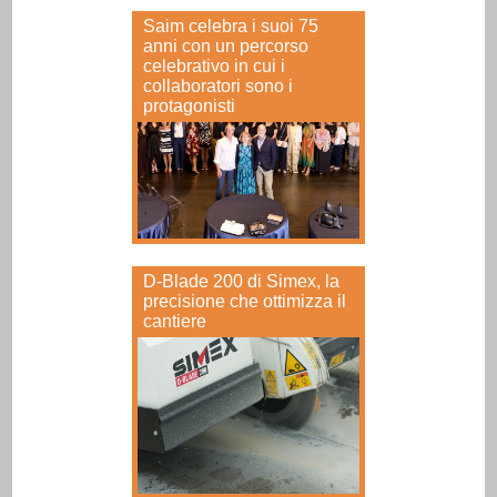
Saim celebra i suoi 75
anni con un percorso
celebrativo in cui i
collaboratori sono i
protagonisti
D-Blade 200 di Simex, la
precisione che ottimizza il
cantiere