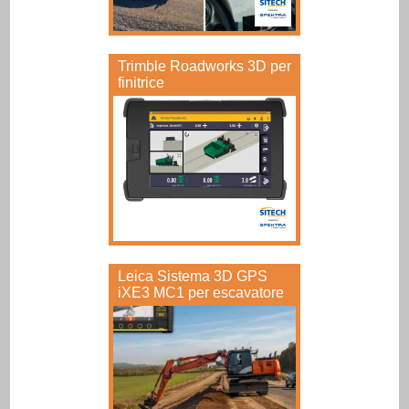
Trimble Roadworks 3D per
finitrice
Leica Sistema 3D GPS
iXE3 MC1 per escavatore