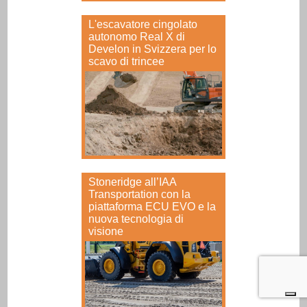
L'escavatore cingolato
autonomo Real X di
Develon in Svizzera per lo
scavo di trincee
Stoneridge all’IAA
Transportation con la
piattaforma ECU EVO e la
nuova tecnologia di
visione