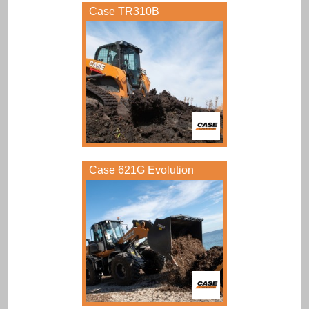
Case TR310B
Case 621G Evolution