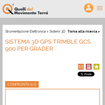
×
HOME
Strumentazione Elettronica
>
Sistemi 3D
Torna alla ricerca >
VIDEO
SISTEMA 3D GPS TRIMBLE GCS
MAGAZINE
900 PER GRADER
PODCAST
PRODOTTI
CONFRONTA
CERCO/OFFRO LAVORO
CONFRONTA
0/2
CHI SIAMO
PARTNER