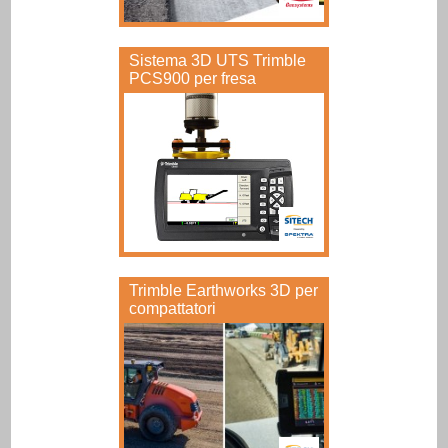
Sistema 3D UTS Trimble
PCS900 per fresa
Trimble Earthworks 3D per
compattatori