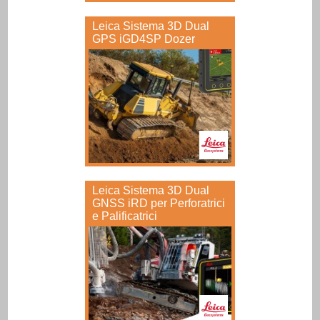
Leica Sistema 3D Dual
GPS iGD4SP Dozer
Leica Sistema 3D Dual
GNSS iRD per Perforatrici
e Palificatrici