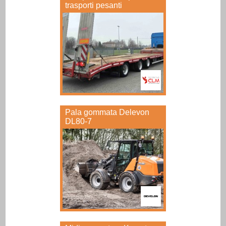
trasporti pesanti
Pala gommata Delevon
DL80-7