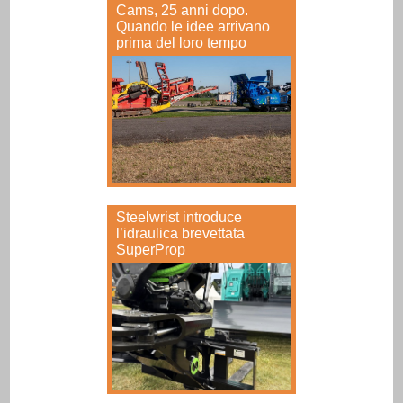
Cams, 25 anni dopo.
Quando le idee arrivano
prima del loro tempo
Steelwrist introduce
l’idraulica brevettata
SuperProp