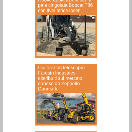
pala cingolata Bobcat T86
con livellatrice laser
I sollevatori telescopici
Faresin Industries
distribuiti sul mercato
danese da Zeppelin
Danmark