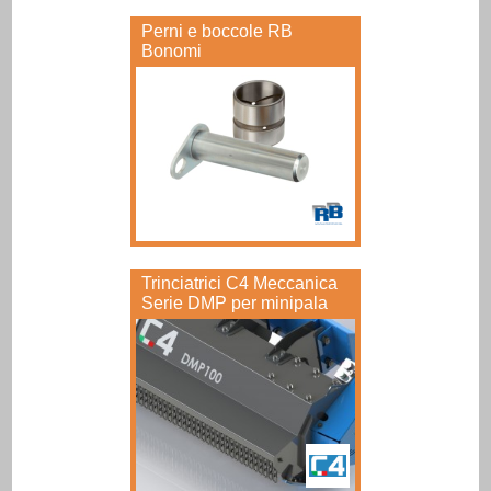
Perni e boccole RB
Bonomi
Trinciatrici C4 Meccanica
Serie DMP per minipala