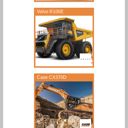
Volvo R100E
Case CX370D